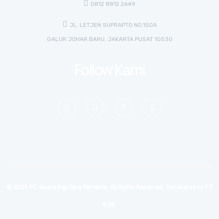
0812 8812 2649
JL. LETJEN SUPRAPTO NO.150A
GALUR JOHAR BARU, JAKARTA PUSAT 10530
Follow Kami
© 2022 PT. Buana Baja Bina Semesta. All Rights Reserved. Developed by
PT
KGB.