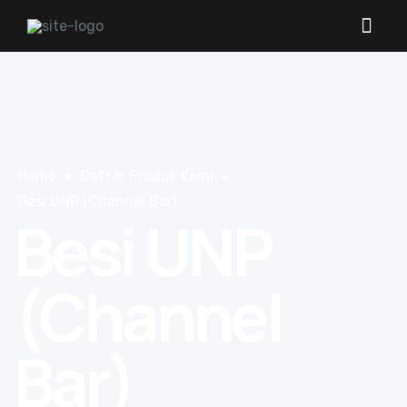
Home
Daftar Produk Kami
Besi UNP (Channel Bar)
Besi UNP
(Channel
Bar)